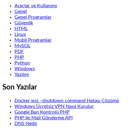
Araçlar ve Kullanımı
Genel
Genel Programlar
Güvenlik
HTML
Linux
Mobil Programlar
MySQL
PDF
PHP
Python
Windows
Yazılım
Son Yazılar
Docker wsl –shutdown command Hatası Çözümü
Windows Ücretsiz VPN Nasıl Kurulur
Google Ban Kontrolü PHP
PHP ile Mail Gönderme API
DNS Nedir