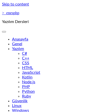
Skip to content
>_enesphp
Yazılım Dersleri
Anasayfa
Genel
Yazılım
C#
C++
CSS
HTML
JavaScript
Kotlin
Node.js
PHP
Python
Ruby
Güvenlik
Linux
Windows